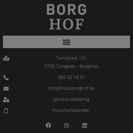
Tomstraat 101
3700 Tongeren - Borgloon
089 50 18 41
info@huizeborghof.be
privacyverklaring
huurvoorwaarden
F
I
L
a
n
i