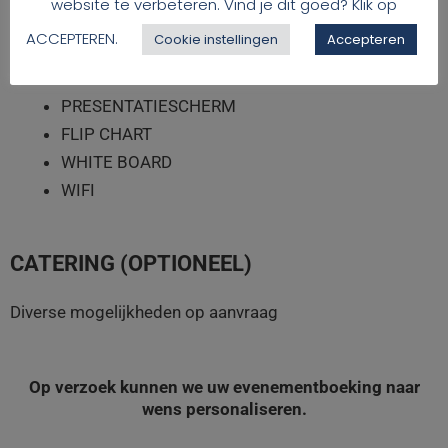
website te verbeteren. Vind je dit goed? Klik op
ACCEPTEREN.
Cookie instellingen
Accepteren
TECHNISCHE BENODIGDHEDEN
PRESENTATIESCHERM
FLIP CHART
WHITE BOARD
WIFI
CATERING (OPTIONEEL)
Diverse mogelijkheden op aanvraag
Op verzoek kunnen we uw evenementboeking naar
wens personaliseren.