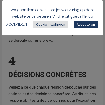
Fixez un temps imparti pour chaque point de
l’ordre du jour et respectez-les. Si une discussion
We gebruiken cookies om jouw ervaring op deze
menace de s’éterniser, orientez subtilement les
website te verbeteren. Vind je dit goed? Klik op
participants vers une synthèse ou une prise de
ACCEPTEREN.
Cookie instellingen
Accepteren
décision. Il est utile de désigner une personne
pour surveiller l’heure et veiller à ce que la réunion
se déroule comme prévu.
4
DÉCISIONS CONCRÈTES
Veillez à ce que chaque réunion débouche sur des
actions et des décisions concrètes. Attribuez des
responsabilités à des personnes pour l’exécution