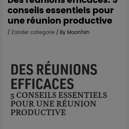
Des réunions efficaces: 5
m
t
conseils essentiels pour
une réunion productive
/
Zonder categorie
/ By
Moonfish
DES RÉUNIONS
EFFICACES
5 CONSEILS ESSENTIELS
POUR UNE RÉUNION
PRODUCTIVE